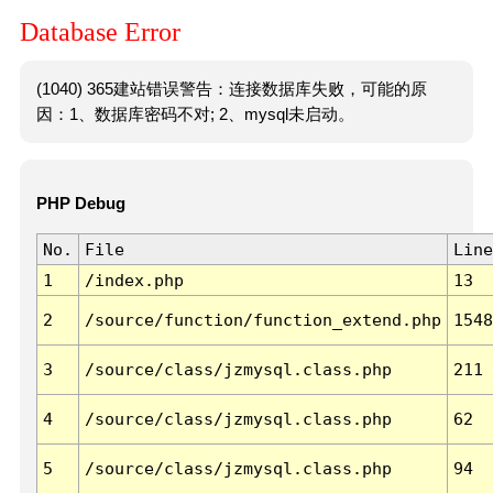
Database Error
(1040) 365建站错误警告：连接数据库失败，可能的原
因：1、数据库密码不对; 2、mysql未启动。
PHP Debug
No.
File
Line
1
/index.php
13
2
/source/function/function_extend.php
1548
3
/source/class/jzmysql.class.php
211
4
/source/class/jzmysql.class.php
62
5
/source/class/jzmysql.class.php
94