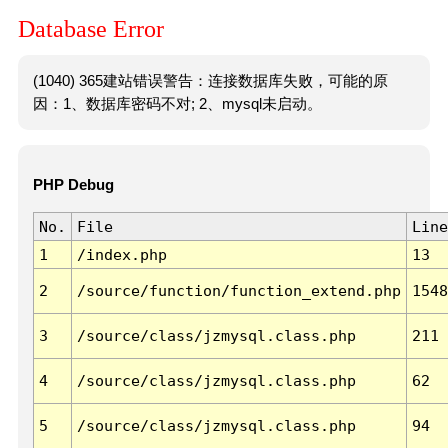
Database Error
(1040) 365建站错误警告：连接数据库失败，可能的原
因：1、数据库密码不对; 2、mysql未启动。
PHP Debug
No.
File
Line
1
/index.php
13
2
/source/function/function_extend.php
1548
3
/source/class/jzmysql.class.php
211
4
/source/class/jzmysql.class.php
62
5
/source/class/jzmysql.class.php
94