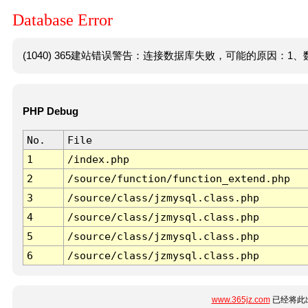
Database Error
(1040) 365建站错误警告：连接数据库失败，可能的原因：1、数
PHP Debug
No.
File
1
/index.php
2
/source/function/function_extend.php
3
/source/class/jzmysql.class.php
4
/source/class/jzmysql.class.php
5
/source/class/jzmysql.class.php
6
/source/class/jzmysql.class.php
www.365jz.com
已经将此