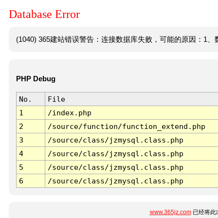
Database Error
(1040) 365建站错误警告：连接数据库失败，可能的原因：1、数
PHP Debug
No.
File
1
/index.php
2
/source/function/function_extend.php
3
/source/class/jzmysql.class.php
4
/source/class/jzmysql.class.php
5
/source/class/jzmysql.class.php
6
/source/class/jzmysql.class.php
www.365jz.com
已经将此