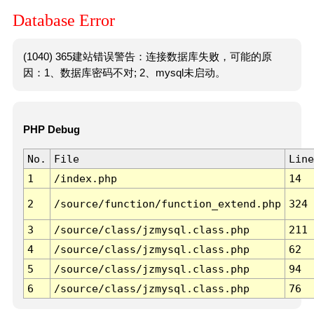
Database Error
(1040) 365建站错误警告：连接数据库失败，可能的原
因：1、数据库密码不对; 2、mysql未启动。
PHP Debug
No.
File
Line
1
/index.php
14
2
/source/function/function_extend.php
324
3
/source/class/jzmysql.class.php
211
4
/source/class/jzmysql.class.php
62
5
/source/class/jzmysql.class.php
94
6
/source/class/jzmysql.class.php
76