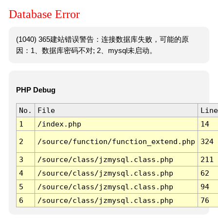
Database Error
(1040) 365建站错误警告：连接数据库失败，可能的原
因：1、数据库密码不对; 2、mysql未启动。
PHP Debug
No.
File
Line
1
/index.php
14
2
/source/function/function_extend.php
324
3
/source/class/jzmysql.class.php
211
4
/source/class/jzmysql.class.php
62
5
/source/class/jzmysql.class.php
94
6
/source/class/jzmysql.class.php
76