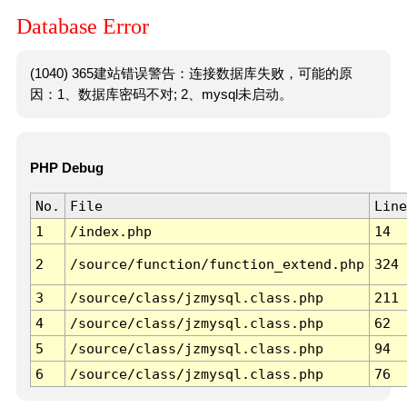
Database Error
(1040) 365建站错误警告：连接数据库失败，可能的原
因：1、数据库密码不对; 2、mysql未启动。
PHP Debug
No.
File
Line
1
/index.php
14
2
/source/function/function_extend.php
324
3
/source/class/jzmysql.class.php
211
4
/source/class/jzmysql.class.php
62
5
/source/class/jzmysql.class.php
94
6
/source/class/jzmysql.class.php
76