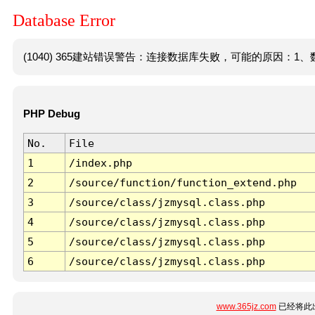
Database Error
(1040) 365建站错误警告：连接数据库失败，可能的原因：1、数
PHP Debug
No.
File
1
/index.php
2
/source/function/function_extend.php
3
/source/class/jzmysql.class.php
4
/source/class/jzmysql.class.php
5
/source/class/jzmysql.class.php
6
/source/class/jzmysql.class.php
www.365jz.com
已经将此