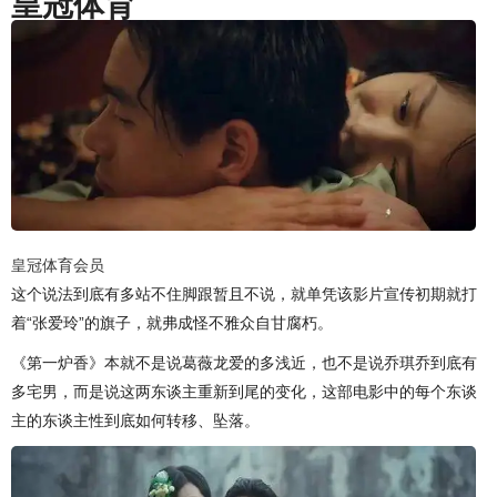
皇冠体育
皇冠体育会员
这个说法到底有多站不住脚跟暂且不说，就单凭该影片宣传初期就打
着“张爱玲”的旗子，就弗成怪不雅众自甘腐朽。
《第一炉香》本就不是说葛薇龙爱的多浅近，也不是说乔琪乔到底有
多宅男，而是说这两东谈主重新到尾的变化，这部电影中的每个东谈
主的东谈主性到底如何转移、坠落。