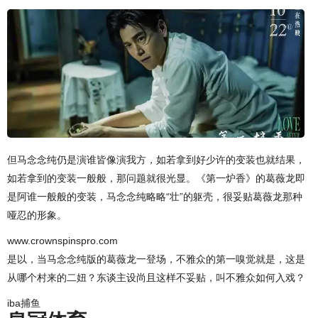
但马念念纯仍是演谁皆像演我方，如若拿到好少许的变装也就结果，
如若拿到的变装一般般，那问题就很光显。《第一炉香》的葛薇龙即
是阿谁一般般的变装，马念念纯略略“壮”的躯壳，很妥贴葛薇龙那种
哑忍的形象。
www.crownspinspro.com
是以，当马念念纯版的葛薇龙一登场，不雅众的第一嗅觉就是，这是
从哪个村来的二妞？东谈主设尚且这样不妥贴，叫不雅众如何入戏？
iba捕鱼