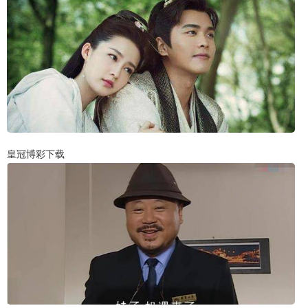
皇冠博彩下载