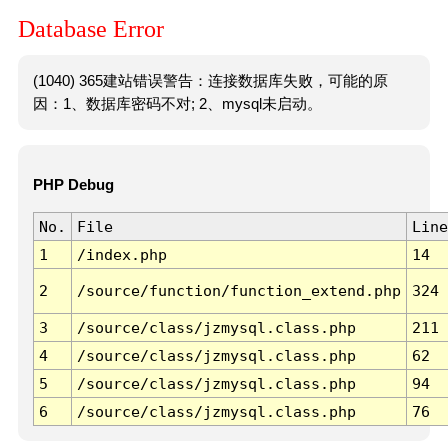
Database Error
(1040) 365建站错误警告：连接数据库失败，可能的原
因：1、数据库密码不对; 2、mysql未启动。
PHP Debug
No.
File
Line
1
/index.php
14
2
/source/function/function_extend.php
324
3
/source/class/jzmysql.class.php
211
4
/source/class/jzmysql.class.php
62
5
/source/class/jzmysql.class.php
94
6
/source/class/jzmysql.class.php
76