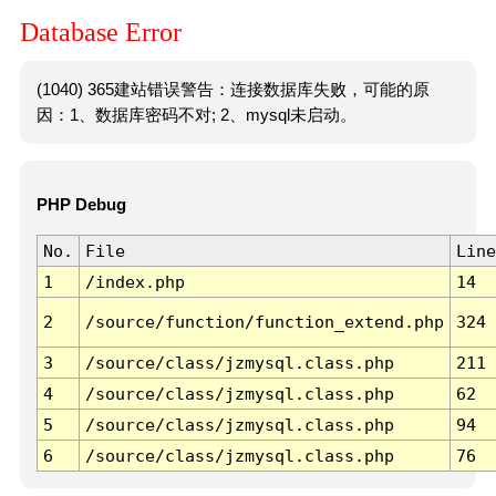
Database Error
(1040) 365建站错误警告：连接数据库失败，可能的原
因：1、数据库密码不对; 2、mysql未启动。
PHP Debug
No.
File
Line
1
/index.php
14
2
/source/function/function_extend.php
324
3
/source/class/jzmysql.class.php
211
4
/source/class/jzmysql.class.php
62
5
/source/class/jzmysql.class.php
94
6
/source/class/jzmysql.class.php
76