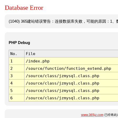
Database Error
(1040) 365建站错误警告：连接数据库失败，可能的原因：1、数
PHP Debug
No.
File
1
/index.php
2
/source/function/function_extend.php
3
/source/class/jzmysql.class.php
4
/source/class/jzmysql.class.php
5
/source/class/jzmysql.class.php
6
/source/class/jzmysql.class.php
www.365jz.com
已经将此