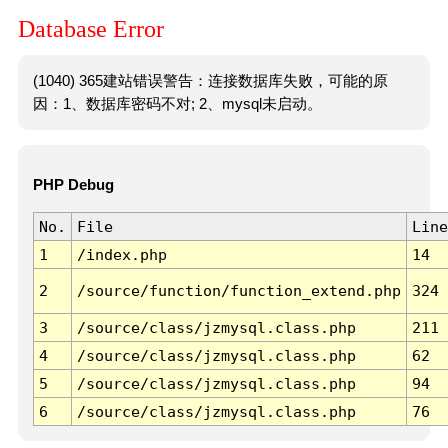
Database Error
(1040) 365建站错误警告：连接数据库失败，可能的原
因：1、数据库密码不对; 2、mysql未启动。
PHP Debug
No.
File
Line
1
/index.php
14
2
/source/function/function_extend.php
324
3
/source/class/jzmysql.class.php
211
4
/source/class/jzmysql.class.php
62
5
/source/class/jzmysql.class.php
94
6
/source/class/jzmysql.class.php
76